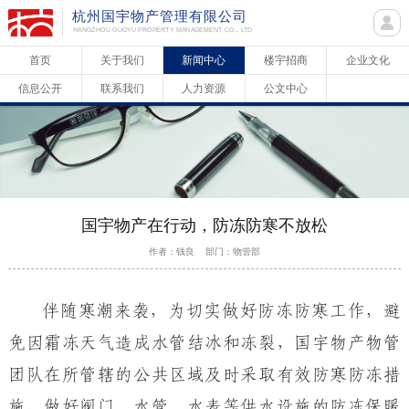
杭州国宇物产管理有限公司
HANGZHOU GUOYU PROPERTY MANAGEMENT CO., LTD
首页
关于我们
新闻中心
楼宇招商
企业文化
信息公开
联系我们
人力资源
公文中心
国宇物产在行动，防冻防寒不放松
作者：钱良 部门：物管部
伴随寒潮来袭，为
切实做好防冻防寒工作，
避
免
因霜冻天气造成
水管结冰和冻裂
，
国宇物产物管
团队在所管辖的公共区域及时采取有效防寒防冻措
施，做好阀门、水管、水表等供水设施的防冻保暖