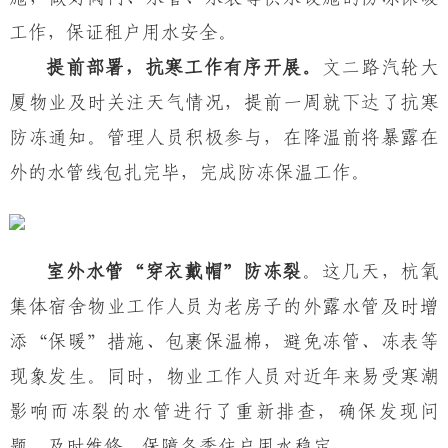
工作，保证
租户
用水
安全
。
提前部署，
抗寒工作
有序开展
。
文二路汽轮大
厦物业及时关注天气情况，提前一周就下达了抗寒
防冻通知。管理人员积极参与，在降温前将暴露在
外的水管线包扎完毕，完成防冻保温工作。
室外水管
“
穿衣
戴帽
”
防冻裂
。这几天，杭氧
集体宿舍物业工作人员为老房子的外露水管及时增
添
“
保暖
”
措施
、包裹保温棉，避免冻管、冻表等
现象发生
。同时，物业工作人员对近年来易受寒潮
影响而冻裂的水管进行了重新排查，确保发现问
题，及时维修，保障冬季住户用水稳定。