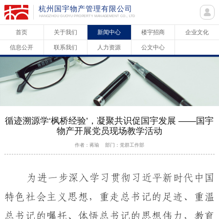
杭州国宇物产管理有限公司
HANGZHOU GUOYU PROPERTY MANAGEMENT CO., LTD
首页
关于我们
新闻中心
楼宇招商
企业文化
信息公开
联系我们
人力资源
公文中心
循迹溯源学‘枫桥经验’，凝聚共识促国宇发展 ——国宇
物产开展党员现场教学活动
作者：蒋瑜 部门：党群工作部
为进一步深入学习贯彻习近平新时代中国
特色社会主义思想，
重走总书记的足迹、重温
总书记的嘱托、体悟总书记的
思想伟力
，
教育