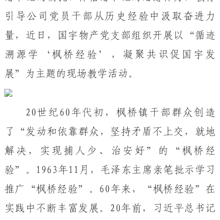
引导
公司党员
干部
从历史经验中
汲取奋进力
量，
近日
，
国宇物产党支部组织开展以
“循迹
溯源学‘枫桥经验’，凝聚共识促国宇发
展”为主题的现场教学活动
。
20世纪60年代初，枫桥镇干部群众创造
了“发动和依靠群众，坚持矛盾不上交，就地
解决，实现捕人少、治安好”的“枫桥经
验”。1963年11月，毛泽东主席亲笔批示学习
推广“枫桥经验”。
60年来
，
“枫桥经验”在
实践中不断丰富发展
。
20年前，
习近平总书记