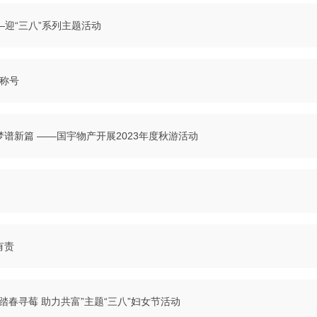
——迎“三八”系列主题活动
”称号
梦谱新篇 ——国宇物产开展2023年度秋游活动
有责
踏春寻莓 助力共富”主题“三八”妇女节活动