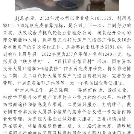
赵总表示，2022年度公司以营业收入105.52%、利润总
额110.73%超额完成预算指标，是公司上下一心、共同努力的
果实。从吸收合并杭汽轮物业管理分公司、杭氧经开公司的
部分职能和人员，到年度完成47处房产的续签工作以及10余
处空置房产的首次签约工作、房屋整体出租率达到91.6%，再
到响应上级号召，2022年度为357户承租户免租1240万元，包
括开展“联乡结村”、“百社百企结百村”活动、国有资本
投资大厦15楼和5-6楼装修工作圆满完成并移交、持续推进博
世二期、文二路汽轮大厦等房产的遗留确权问题、完善安全
管理、开展危房治理工作等等，无一不彰显国企责任担当。
针对来年工作，赵总强调：一要练好内功、紧抓主业。
持续学习提升公司房产管理的专业能力和综合水平，持续开
拓招商途径和信息发布渠道。二要做好服务、打响牌子。做
好国有资本投资大厦其余楼层的装修任务及进一步完善内部
食堂管理，为系统内各企业做好相关服务。三要持续推进、
落在实处。将留存难题博世二期、文二路汽轮大厦、德欣城
市嘉园房产的确权问题及杭氧控股秋涛支路21号地块历史遗