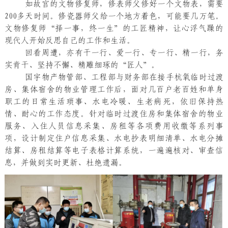
如故宫的文物修复师，修表师父修好一个文物表，需要
200多天时间。修瓷器师父给一个地方着色，可能要几万笔。
文物修复师“择一事，终一生”的工匠精神，让心浮气躁的
现代人开始反思自己的工作和生活。
回看周遭，亦有干一行、爱一行、专一行、精一行，务
实肯干、坚持不懈、精雕细琢的“匠人”。
国宇物产物管部、工程部与财务部在接手杭氧临时过渡
房、集体宿舍的物业管理工作后，面对几百户老百姓和单身
职工的日常生活琐事、水电冷暖、生老病死，依旧保持热
情、耐心的工作态度。针对临时过渡住房和集体宿舍的物业
服务、入住人员信息采集、房租等各项费用收缴等系列事
项，设计制定住户信息采集、水电抄表明细清单、水电分摊
结算、房租结算等电子表格计算系统，一遍遍核对、审查信
息，并做到实时更新、杜绝遗漏。