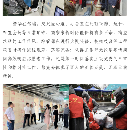
精华在笔端，咫尺匠心难。办公室在处理采购、统计、
布置会场等日常琐碎、繁杂事物时仍能保持有条不紊、精益
求精的工作作风；综管部在进行大厦装修、技措技改等工程
项目时确保流程规范、落实完备；党群工作部无论是疫情期
间高效响应志愿者工作，还是第一时间落实上级党委的日常
性和临时性工作，都充分体现了匠人的至善至美、无私无我
精神。