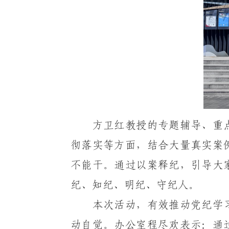
方卫红教授
的专题辅导、重
彻落实等方面，结合大量真实案
不能干。通过以案释纪，引导大
纪、知纪、明纪、守纪
人
。
本次活动
，
有效推动党纪学
动自觉。
办公室程尽欢表示：通