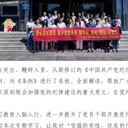
点突出、鞭辟入里，从
新修订的《中国共产党纪
例，对《条例》进行了
系统
、全面解读，帮助广
家
深刻领会加强党的纪律建设的重大意义
，
自觉
习教育入脑入行，
进一步提升了党员干部开展党
过本次专题学习，让我对
“坚强的党性，优良的