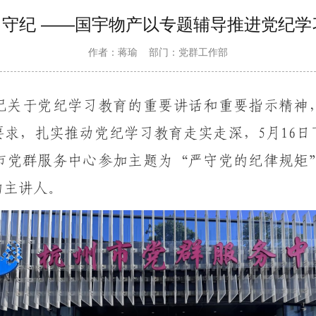
纪 守纪 ——国宇物产以专题辅导推进党纪
作者：蒋瑜 部门：党群工作部
记关于党纪学习教育的重要讲话和重要指示精神
要求，扎实推动党纪学习教育走实走深，
5月16
市党群服务中心参加主题为“严守党的纪律规矩
的主讲人。