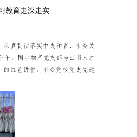
学习教育走深走实
，认真贯彻落实中央和省、市委关
日下午，国宇物产党支部与江南人才
”的红色讲堂，市委党校党史党建